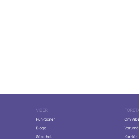
VIBER
FÖRET
Funktioner
Om Vib
Blogg
Varumär
Säkerhet
Karriär