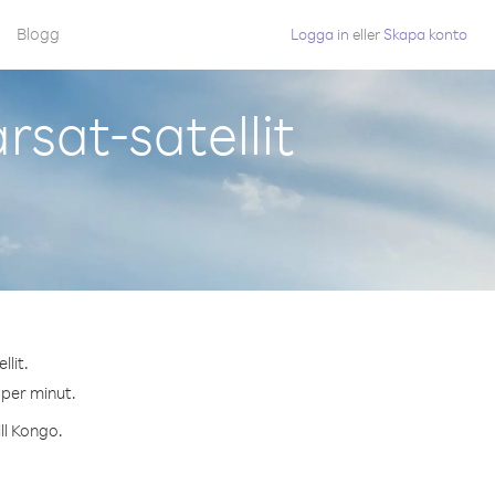
Blogg
Logga in
eller
Skapa konto
sat-satellit
lit.
 per minut.
ll Kongo.