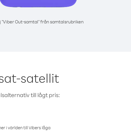
j "Viber Out-samtal" från samtalsrubriken
at-satellit
alternativ till lågt pris:
r i världen till Vibers låga