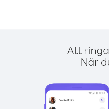
Att ring
När du