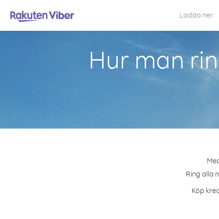
Ladda ner
Hur man rin
Med
Ring alla 
Köp kred