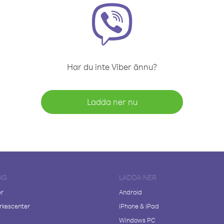
Har du inte Viber ännu?
Ladda ner nu
AG
LADDA NER
er
Android
kescenter
iPhone & iPad
Windows PC