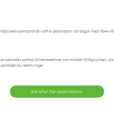
ationella samtal till din valfria destination i 30 dagar med Vibers lå
ternationella samtal till hemtelefoner och mobiler till låga priser, ut
samtalen du redan ringer
Sök efter fler destinationer