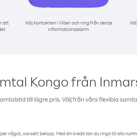
r att
Välj kontakten i Viber och ring från deras
Väl
det
informationsskärm
mtal Kongo från Inmars
talstid till lägre pris. Välj från våra flexibla samtals
öper något, oavsett belopp. Med din kredit kan du ringa till alla numme