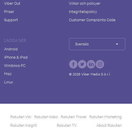
Viber Out
Villkor och policyer
Priser
Integritetspolicy
Support
Customer Complaints Code
LADDA NER
Svenska
Android
iPhone & iPad
Windows PC
Mac
©
2026
Viber Media S.à r.l.
Linux
Rakuten Viki
Rakuten Kobo
Rakuten Travel
Rakuten Marketing
Rakuten Insight
Rakuten TV
About Rakuten