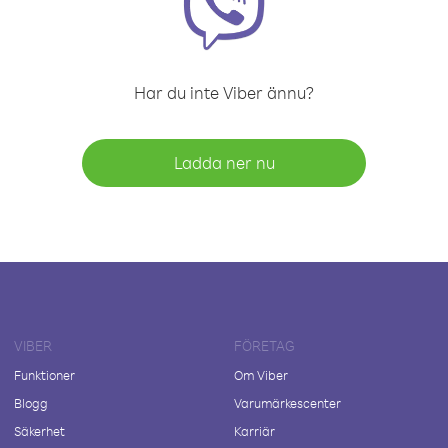
Har du inte Viber ännu?
Ladda ner nu
VIBER
FÖRETAG
Funktioner
Om Viber
Blogg
Varumärkescenter
Säkerhet
Karriär