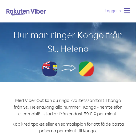
Logga in
Togg
navig
Hur man ringer Kongo från
St. Helena
Med Viber Out kan du ringa kvalitetssamtal till Kongo
från St. Helena.
Ring alla nummer i Kongo - hemtelefon
eller mobil! - startar från endast 59.0 ¢ per minut.
Köp kreditpaket eller en samtalsplan för att få de bästa
priserna per minut till Kongo.