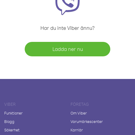
Har du inte Viber ännu?
Ladda ner nu
VIBER
FÖRETAG
Funktioner
Om Viber
Blogg
Varumärkescenter
Säkerhet
Karriär