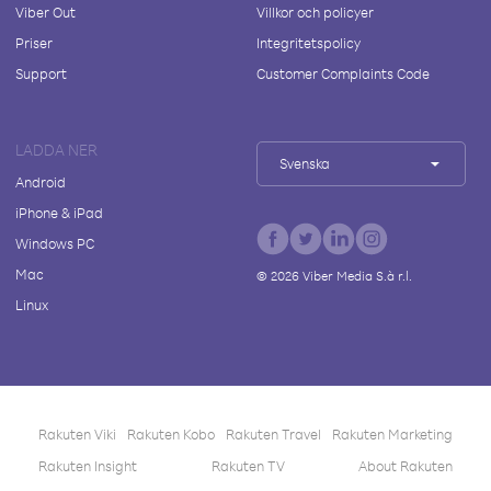
Viber Out
Villkor och policyer
Priser
Integritetspolicy
Support
Customer Complaints Code
LADDA NER
Svenska
Android
iPhone & iPad
Windows PC
Mac
©
2026
Viber Media S.à r.l.
Linux
Rakuten Viki
Rakuten Kobo
Rakuten Travel
Rakuten Marketing
Rakuten Insight
Rakuten TV
About Rakuten