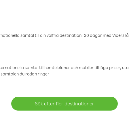
ationella samtal till din valfria destination i 30 dagar med Vibers lå
ternationella samtal till hemtelefoner och mobiler till låga priser, ut
samtalen du redan ringer
Sök efter fler destinationer