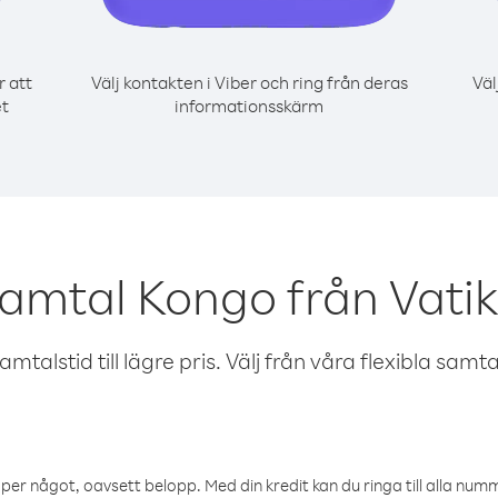
r att
Välj kontakten i Viber och ring från deras
Väl
et
informationsskärm
samtal Kongo från Vati
talstid till lägre pris. Välj från våra flexibla samtals
öper något, oavsett belopp. Med din kredit kan du ringa till alla numme