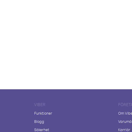
VIBER
FÖRET
Funktioner
Om Vib
Blogg
Varumär
Säkerhet
Karriär