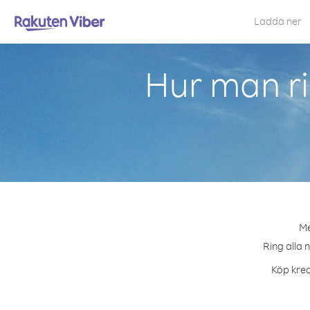
Ladda ner
Hur man ri
Me
Ring alla 
Köp kred