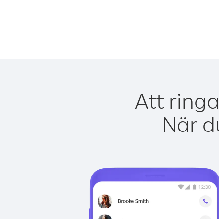
Att ring
När du