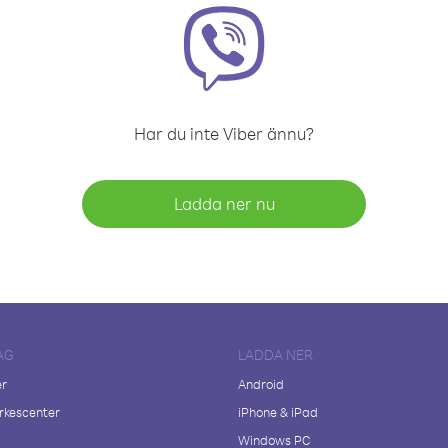
Har du inte Viber ännu?
Ladda ner nu
AG
LADDA NER
er
Android
kescenter
iPhone & iPad
Windows PC