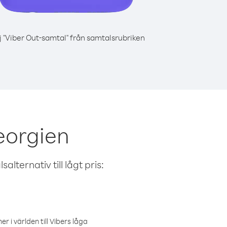
j "Viber Out-samtal" från samtalsrubriken
eorgien
alternativ till lågt pris:
r i världen till Vibers låga