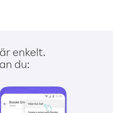
är enkelt.
kan du: