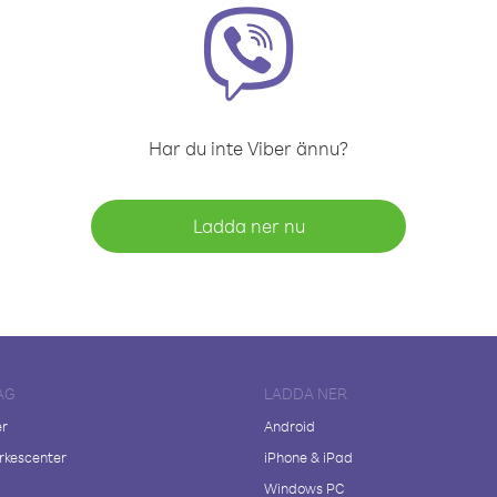
Har du inte Viber ännu?
Ladda ner nu
AG
LADDA NER
er
Android
kescenter
iPhone & iPad
Windows PC