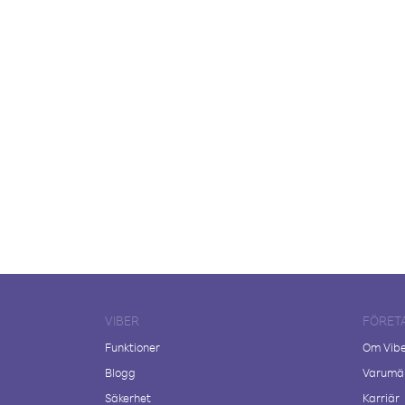
VIBER
FÖRET
Funktioner
Om Vib
Blogg
Varumär
Säkerhet
Karriär