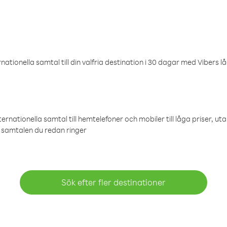
ationella samtal till din valfria destination i 30 dagar med Vibers lå
ternationella samtal till hemtelefoner och mobiler till låga priser, ut
samtalen du redan ringer
Sök efter fler destinationer