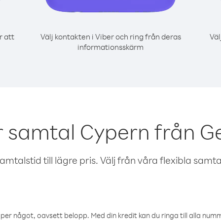
r att
Välj kontakten i Viber och ring från deras
Väl
informationsskärm
r samtal Cypern från G
talstid till lägre pris. Välj från våra flexibla samtals
öper något, oavsett belopp. Med din kredit kan du ringa till alla numme