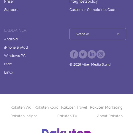
Priser
Integritetspolicy
Support
Customer Complaints Code
LADDA NER
Svenska
Android
iPhone & iPad
Windows PC
Mac
©
2026
Viber Media S.à r.l.
Linux
Rakuten Viki
Rakuten Kobo
Rakuten Travel
Rakuten Marketing
Rakuten Insight
Rakuten TV
About Rakuten