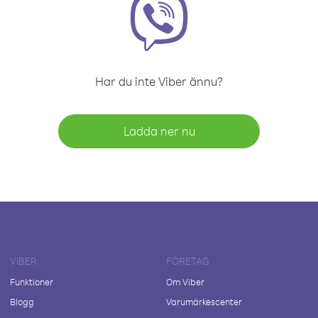
Har du inte Viber ännu?
Ladda ner nu
VIBER
FÖRETAG
Funktioner
Om Viber
Blogg
Varumärkescenter