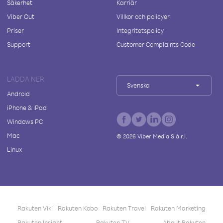
Säkerhet
Karriär
Viber Out
Villkor och policyer
Priser
Integritetspolicy
Support
Customer Complaints Code
LADDA NER
Svenska
Android
iPhone & iPad
Windows PC
Mac
©
2026
Viber Media S.à r.l.
Linux
Rakuten Viki
Rakuten Kobo
Rakuten Travel
Rakuten Marketing
Rakuten Insight
Rakuten TV
About Rakuten