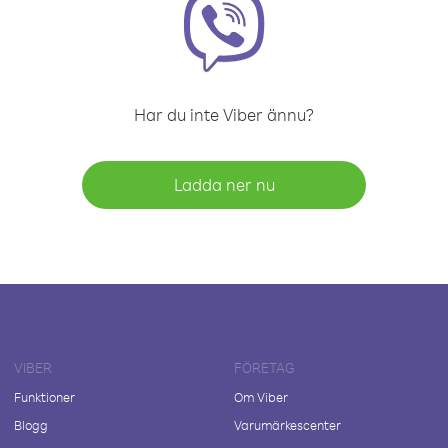
Har du inte Viber ännu?
Ladda ner nu
VIBER
FÖRETAG
Funktioner
Om Viber
Blogg
Varumärkescenter