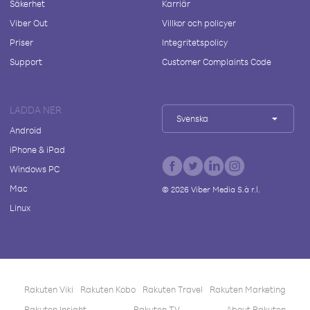
Säkerhet
Karriär
Viber Out
Villkor och policyer
Priser
Integritetspolicy
Support
Customer Complaints Code
LADDA NER
Svenska
Android
iPhone & iPad
Windows PC
Mac
©
2026
Viber Media S.à r.l.
Linux
Rakuten Viki
Rakuten Kobo
Rakuten Travel
Rakuten Marketing
Rakuten Insight
Rakuten TV
About Rakuten