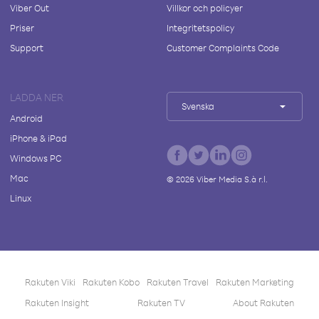
Viber Out
Villkor och policyer
Priser
Integritetspolicy
Support
Customer Complaints Code
LADDA NER
Svenska
Android
iPhone & iPad
Windows PC
Mac
©
2026
Viber Media S.à r.l.
Linux
Rakuten Viki
Rakuten Kobo
Rakuten Travel
Rakuten Marketing
Rakuten Insight
Rakuten TV
About Rakuten