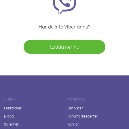
Har du inte Viber ännu?
Ladda ner nu
VIBER
FÖRETAG
Funktioner
Om Viber
Blogg
Varumärkescenter
Säkerhet
Karriär