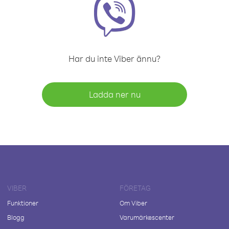
Har du inte Viber ännu?
Ladda ner nu
VIBER
FÖRETAG
Funktioner
Om Viber
Blogg
Varumärkescenter