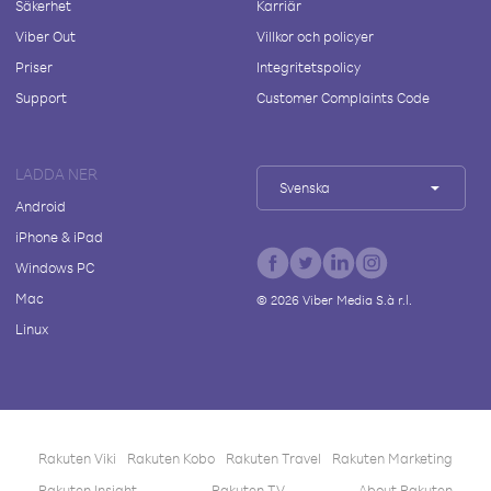
Säkerhet
Karriär
Viber Out
Villkor och policyer
Priser
Integritetspolicy
Support
Customer Complaints Code
LADDA NER
Svenska
Android
iPhone & iPad
Windows PC
Mac
©
2026
Viber Media S.à r.l.
Linux
Rakuten Viki
Rakuten Kobo
Rakuten Travel
Rakuten Marketing
Rakuten Insight
Rakuten TV
About Rakuten