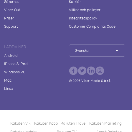
Säkerhet
Karriär
Viber Out
Villkor och policyer
Priser
Integritetspolicy
Support
Customer Complaints Code
LADDA NER
Svenska
Android
iPhone & iPad
Windows PC
Mac
©
2026
Viber Media S.à r.l.
Linux
Rakuten Viki
Rakuten Kobo
Rakuten Travel
Rakuten Marketing
Rakuten Insight
Rakuten TV
About Rakuten