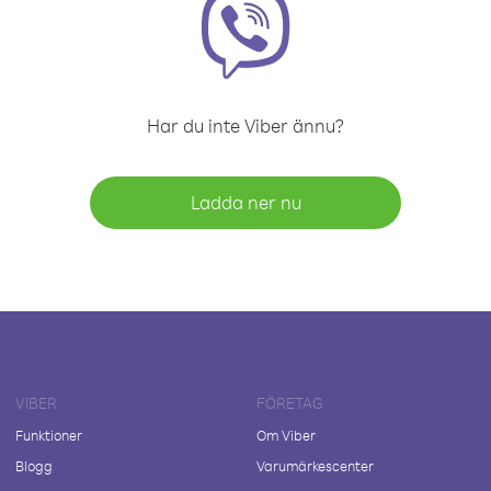
Har du inte Viber ännu?
Ladda ner nu
VIBER
FÖRETAG
Funktioner
Om Viber
Blogg
Varumärkescenter