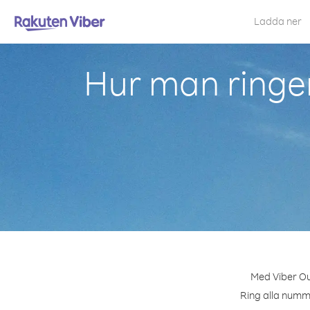
Ladda ner
Hur man ringe
Med Viber Ou
Ring alla numme