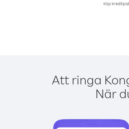
Köp kreditpak
Att ringa Kon
När du