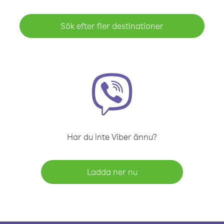
Sök efter fler destinationer
Har du inte Viber ännu?
Ladda ner nu