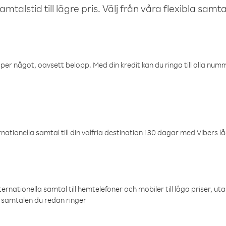
talstid till lägre pris. Välj från våra flexibla samtals
öper något, oavsett belopp. Med din kredit kan du ringa till alla numme
ationella samtal till din valfria destination i 30 dagar med Vibers lå
ternationella samtal till hemtelefoner och mobiler till låga priser, ut
samtalen du redan ringer