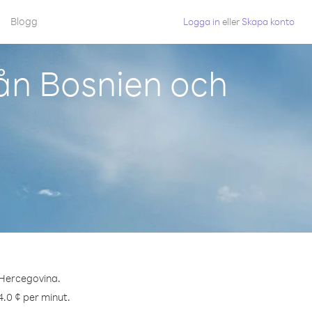
Blogg
Logga in
eller
Skapa konto
ån Bosnien och
 Hercegovina.
4.0 ¢ per minut.