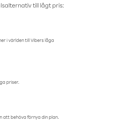
alternativ till lågt pris:
r i världen till Vibers låga
ga priser.
an att behöva förnya din plan.