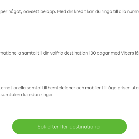
öper något, oavsett belopp. Med din kredit kan du ringa till alla numme
ationella samtal till din valfria destination i 30 dagar med Vibers lå
ternationella samtal till hemtelefoner och mobiler till låga priser, ut
samtalen du redan ringer
Sök efter fler destinationer