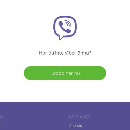
Har du inte Viber ännu?
Ladda ner nu
AG
LADDA NER
er
Android