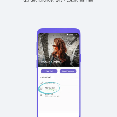
gör det följande:
+
+
243
Lokalt nummer