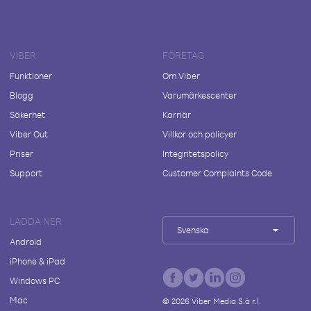
VIBER
FÖRETAG
Funktioner
Om Viber
Blogg
Varumärkescenter
Säkerhet
Karriär
Viber Out
Villkor och policyer
Priser
Integritetspolicy
Support
Customer Complaints Code
LADDA NER
Svenska
Android
iPhone & iPad
Windows PC
Mac
©
2026
Viber Media S.à r.l.