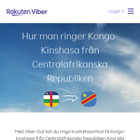
Logga in
Togg
navig
Hur man ringer Kongo-
Kinshasa från
Centralafrikanska
Republiken
Med Viber Out kan du ringa kvalitetssamtal till Kongo-
Kinshasa från Centralafrikanska Republiken.
Ring alla