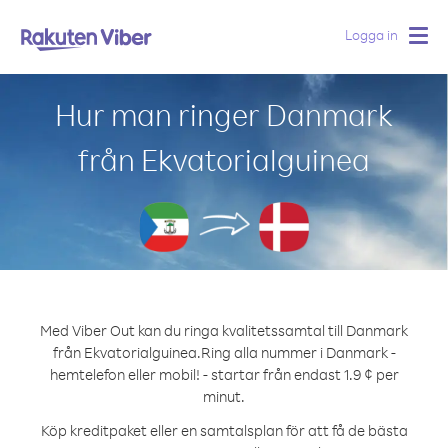
Logga in
Togg
navig
Hur man ringer Danmark
från Ekvatorialguinea
Med Viber Out kan du ringa kvalitetssamtal till Danmark
från Ekvatorialguinea.
Ring alla nummer i Danmark -
hemtelefon eller mobil! - startar från endast 1.9 ¢ per
minut.
Köp kreditpaket eller en samtalsplan för att få de bästa