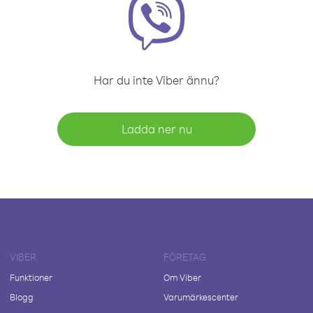
Har du inte Viber ännu?
Ladda ner nu
VIBER
FÖRETAG
Funktioner
Om Viber
Blogg
Varumärkescenter