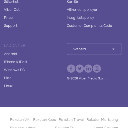
Säkerhet
Karriär
Viber Out
Villkor och policyer
Priser
Integritetspolicy
Support
Customer Complaints Code
LADDA NER
Svenska
Android
iPhone & iPad
Windows PC
Mac
©
2026
Viber Media S.à r.l.
Linux
Rakuten Viki
Rakuten Kobo
Rakuten Travel
Rakuten Marketing
Rakuten Insight
Rakuten TV
About Rakuten