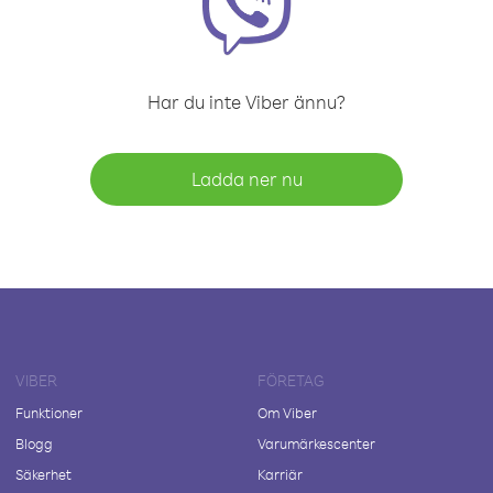
Har du inte Viber ännu?
Ladda ner nu
VIBER
FÖRETAG
Funktioner
Om Viber
Blogg
Varumärkescenter
Säkerhet
Karriär