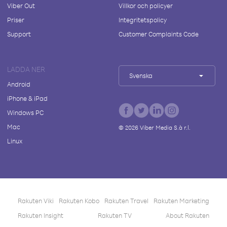
Viber Out
Villkor och policyer
Priser
Integritetspolicy
Support
Customer Complaints Code
LADDA NER
Svenska
Android
iPhone & iPad
Windows PC
Mac
©
2026
Viber Media S.à r.l.
Linux
Rakuten Viki
Rakuten Kobo
Rakuten Travel
Rakuten Marketing
Rakuten Insight
Rakuten TV
About Rakuten