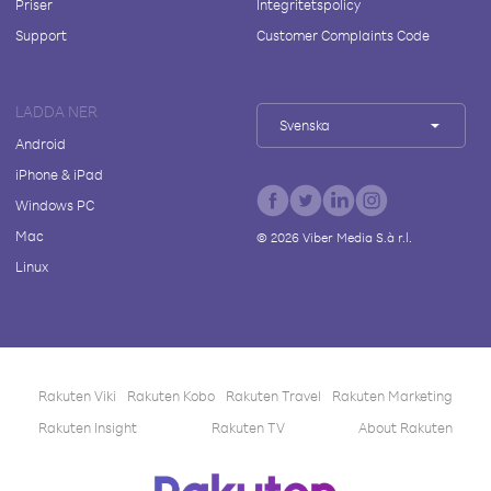
Priser
Integritetspolicy
Support
Customer Complaints Code
LADDA NER
Svenska
Android
iPhone & iPad
Windows PC
Mac
©
2026
Viber Media S.à r.l.
Linux
Rakuten Viki
Rakuten Kobo
Rakuten Travel
Rakuten Marketing
Rakuten Insight
Rakuten TV
About Rakuten