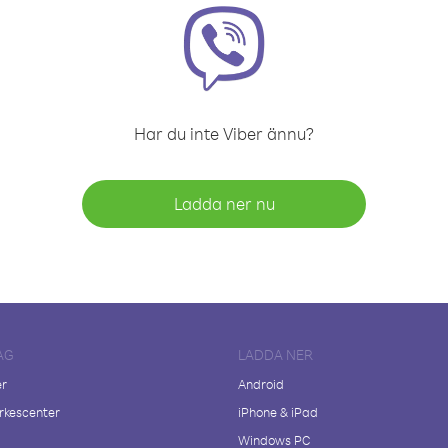
Har du inte Viber ännu?
Ladda ner nu
AG
LADDA NER
er
Android
kescenter
iPhone & iPad
Windows PC