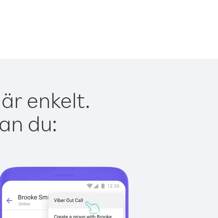
är enkelt.
kan du: