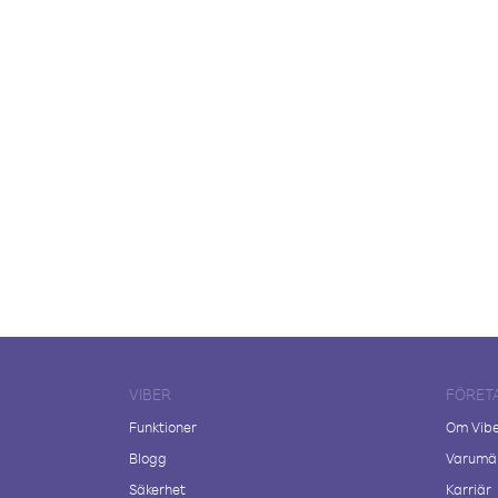
VIBER
FÖRET
Funktioner
Om Vib
Blogg
Varumär
Säkerhet
Karriär