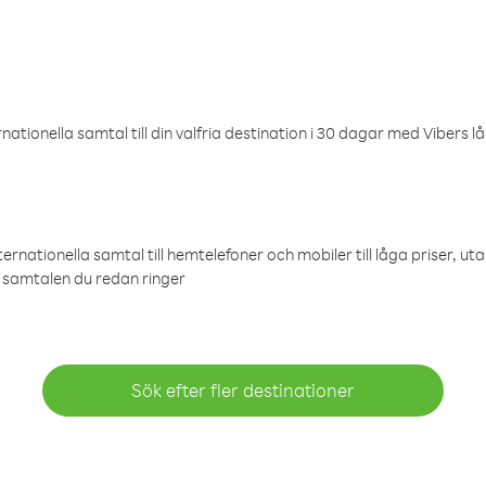
ationella samtal till din valfria destination i 30 dagar med Vibers lå
ternationella samtal till hemtelefoner och mobiler till låga priser, ut
samtalen du redan ringer
Sök efter fler destinationer