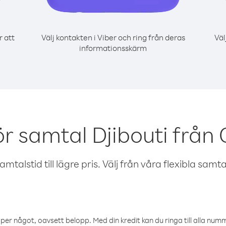
r att
Välj kontakten i Viber och ring från deras
Väl
informationsskärm
ör samtal Djibouti från
talstid till lägre pris. Välj från våra flexibla samtals
öper något, oavsett belopp. Med din kredit kan du ringa till alla numme