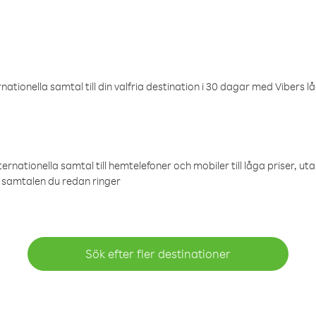
ationella samtal till din valfria destination i 30 dagar med Vibers lå
ternationella samtal till hemtelefoner och mobiler till låga priser, ut
samtalen du redan ringer
Sök efter fler destinationer