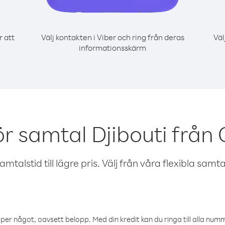
r att
Välj kontakten i Viber och ring från deras
Väl
informationsskärm
ör samtal Djibouti från
talstid till lägre pris. Välj från våra flexibla samtals
öper något, oavsett belopp. Med din kredit kan du ringa till alla numme