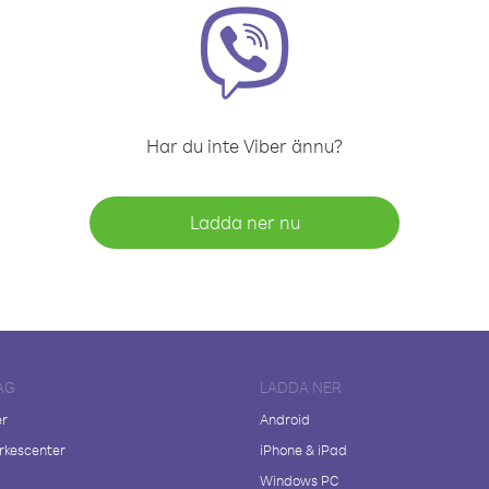
Har du inte Viber ännu?
Ladda ner nu
AG
LADDA NER
er
Android
kescenter
iPhone & iPad
Windows PC