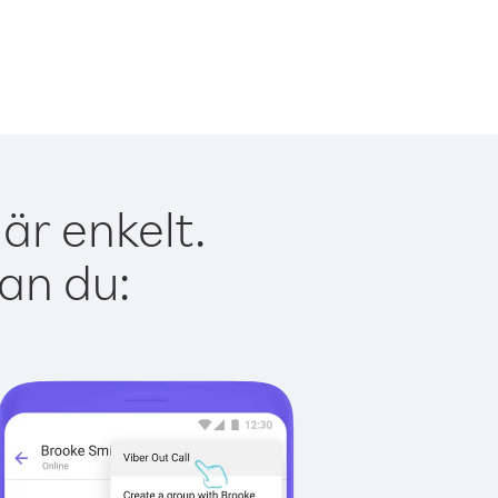
är enkelt.
kan du: