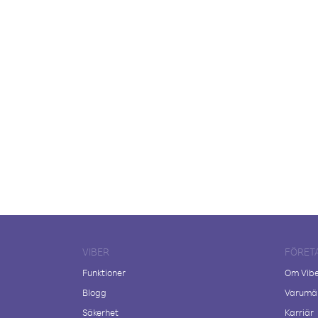
VIBER
FÖRET
Funktioner
Om Vib
Blogg
Varumär
Säkerhet
Karriär