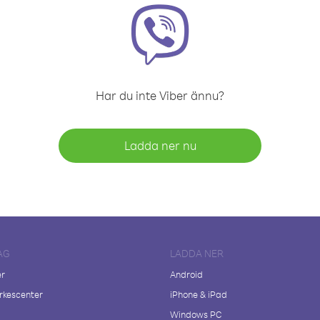
Har du inte Viber ännu?
Ladda ner nu
AG
LADDA NER
er
Android
kescenter
iPhone & iPad
Windows PC