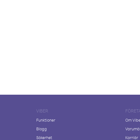
VIBER
FÖRET
Funktioner
Om Vib
Blogg
Varumär
Säkerhet
Karriär