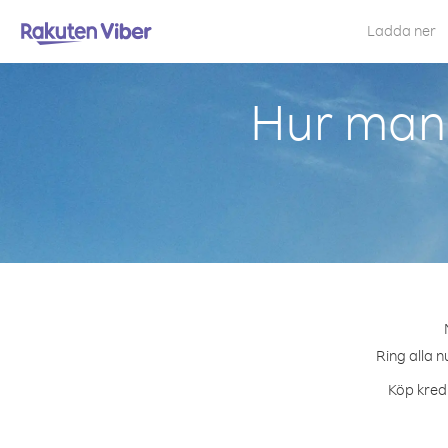
Ladda ner
Hur man 
Ring alla n
Köp kredi