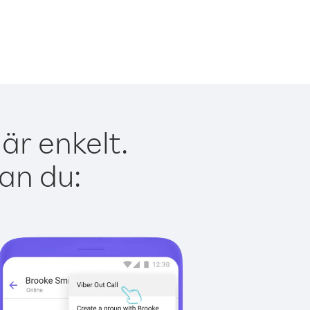
är enkelt.
kan du: