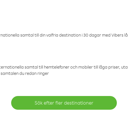
ationella samtal till din valfria destination i 30 dagar med Vibers lå
ternationella samtal till hemtelefoner och mobiler till låga priser, ut
samtalen du redan ringer
Sök efter fler destinationer