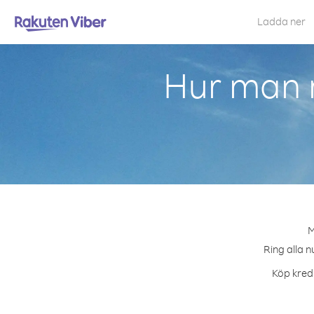
Ladda ner
Hur man r
M
Ring alla n
Köp kredi