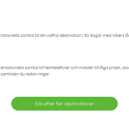
ationella samtal till din valfria destination i 30 dagar med Vibers lå
ternationella samtal till hemtelefoner och mobiler till låga priser, ut
samtalen du redan ringer
Sök efter fler destinationer