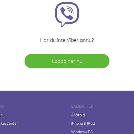
Har du inte Viber ännu?
Ladda ner nu
AG
LADDA NER
er
Android
kescenter
iPhone & iPad
Windows PC