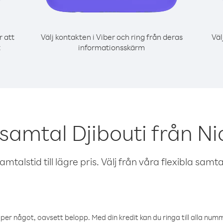
r att
Välj kontakten i Viber och ring från deras
Väl
t
informationsskärm
 samtal Djibouti från N
talstid till lägre pris. Välj från våra flexibla samtals
öper något, oavsett belopp. Med din kredit kan du ringa till alla numme