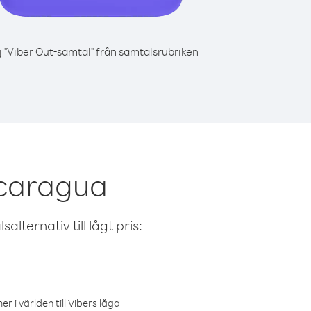
j "Viber Out-samtal" från samtalsrubriken
icaragua
alternativ till lågt pris:
r i världen till Vibers låga