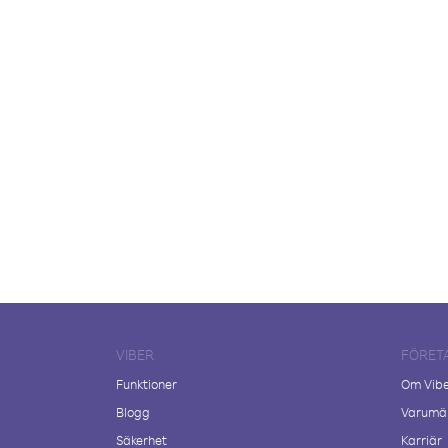
VIBER
FÖRET
Funktioner
Om Vib
Blogg
Varumär
Säkerhet
Karriär