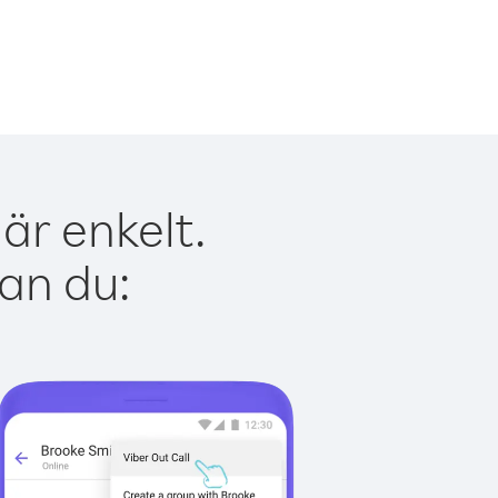
är enkelt.
kan du: