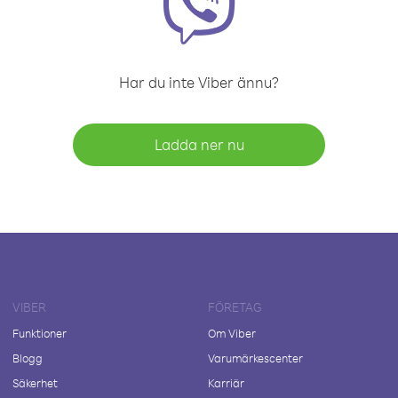
Har du inte Viber ännu?
Ladda ner nu
VIBER
FÖRETAG
Funktioner
Om Viber
Blogg
Varumärkescenter
Säkerhet
Karriär