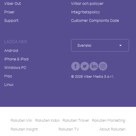
Viber Out
Villkor och policyer
Priser
Integritetspolicy
Support
Customer Complaints Code
LADDA NER
Svenska
Android
iPhone & iPad
Windows PC
Mac
©
2026
Viber Media S.à r.l.
Linux
Rakuten Viki
Rakuten Kobo
Rakuten Travel
Rakuten Marketing
Rakuten Insight
Rakuten TV
About Rakuten