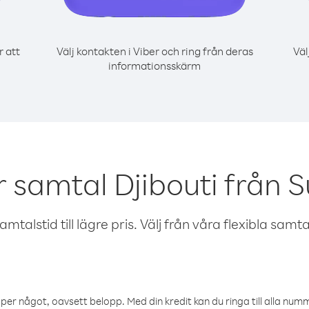
r att
Välj kontakten i Viber och ring från deras
Väl
informationsskärm
r samtal Djibouti från 
talstid till lägre pris. Välj från våra flexibla samtals
öper något, oavsett belopp. Med din kredit kan du ringa till alla numme