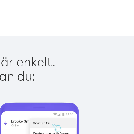
är enkelt.
kan du: