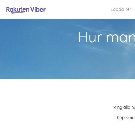
Ladda ner
Hur man 
Ring alla n
Köp kredi