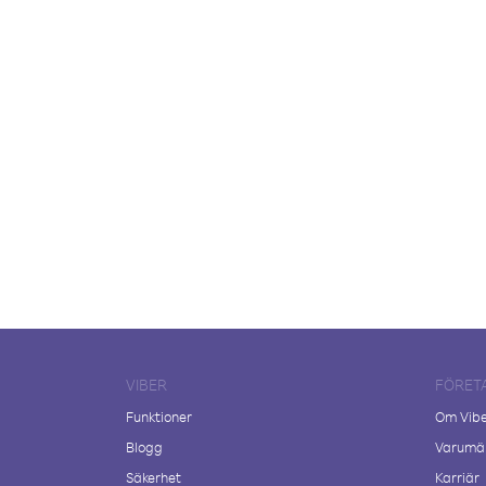
VIBER
FÖRET
Funktioner
Om Vib
Blogg
Varumär
Säkerhet
Karriär