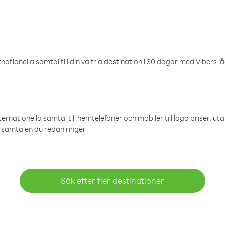
ationella samtal till din valfria destination i 30 dagar med Vibers lå
ternationella samtal till hemtelefoner och mobiler till låga priser, ut
samtalen du redan ringer
Sök efter fler destinationer