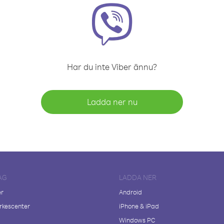
Har du inte Viber ännu?
Ladda ner nu
AG
LADDA NER
er
Android
kescenter
iPhone & iPad
Windows PC