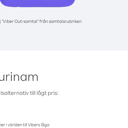
j "Viber Out-samtal" från samtalsrubriken
Surinam
alternativ till lågt pris:
r i världen till Vibers låga