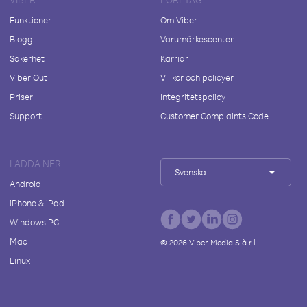
Funktioner
Om Viber
Blogg
Varumärkescenter
Säkerhet
Karriär
Viber Out
Villkor och policyer
Priser
Integritetspolicy
Support
Customer Complaints Code
LADDA NER
Svenska
Android
iPhone & iPad
Windows PC
Mac
©
2026
Viber Media S.à r.l.
Linux