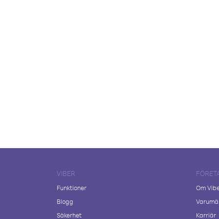
VIBER
FÖRET
Funktioner
Om Vib
Blogg
Varumär
Säkerhet
Karriär