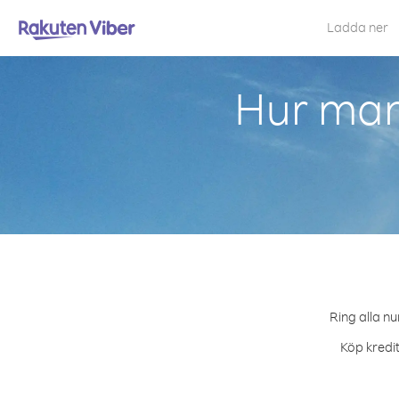
Ladda ner
Hur man
Ring alla nu
Köp kredit