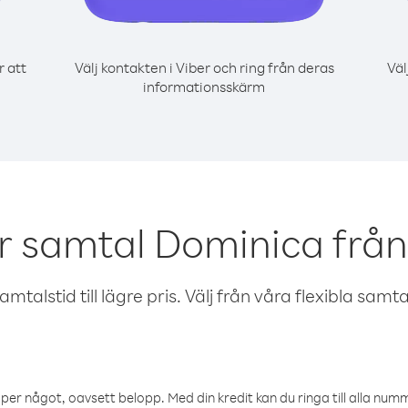
r att
Välj kontakten i Viber och ring från deras
Väl
informationsskärm
r samtal Dominica från
talstid till lägre pris. Välj från våra flexibla samtals
öper något, oavsett belopp. Med din kredit kan du ringa till alla numme