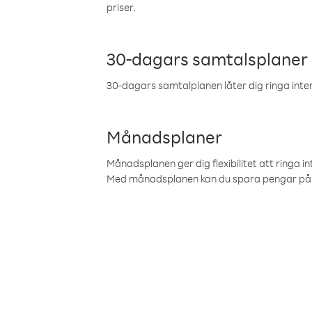
priser.
30-dagars samtalsplaner
30-dagars samtalplanen låter dig ringa intern
Månadsplaner
Månadsplanen ger dig flexibilitet att ringa in
Med månadsplanen kan du spara pengar på 