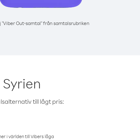
j "Viber Out-samtal" från samtalsrubriken
 Syrien
alternativ till lågt pris:
r i världen till Vibers låga