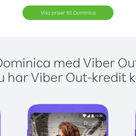
Visa priser till Dominica
Dominica med Viber Out
 har Viber Out-kredit 