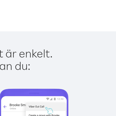
 är enkelt.
kan du: