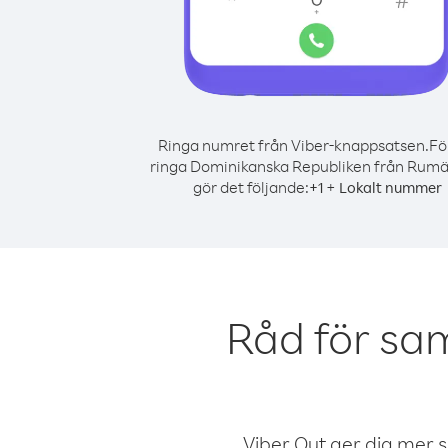
Ringa numret från Viber-knappsatsen.
Fö
ringa Dominikanska Republiken från Rumä
gör det följande:
+
+
1
Lokalt nummer
Råd för sa
Viber Out ger dig mer sam