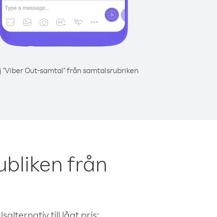
j "Viber Out-samtal" från samtalsrubriken
bliken från
alternativ till lågt pris: