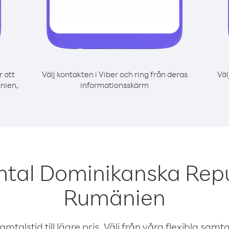
r att
Välj kontakten i Viber och ring från deras
Väl
nien,
informationsskärm
mtal Dominikanska Repu
Rumänien
talstid till lägre pris. Välj från våra flexibla samtals