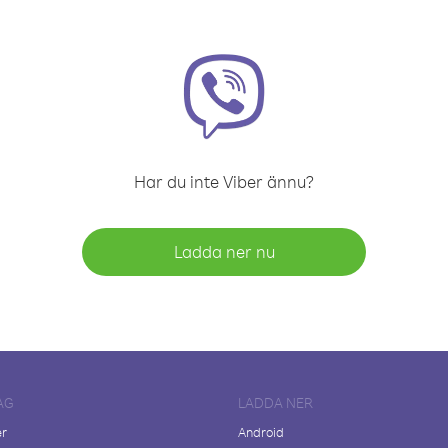
Har du inte Viber ännu?
Ladda ner nu
AG
LADDA NER
er
Android