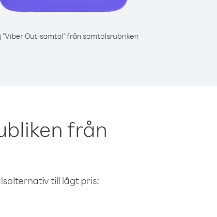
j "Viber Out-samtal" från samtalsrubriken
bliken från
alternativ till lågt pris: