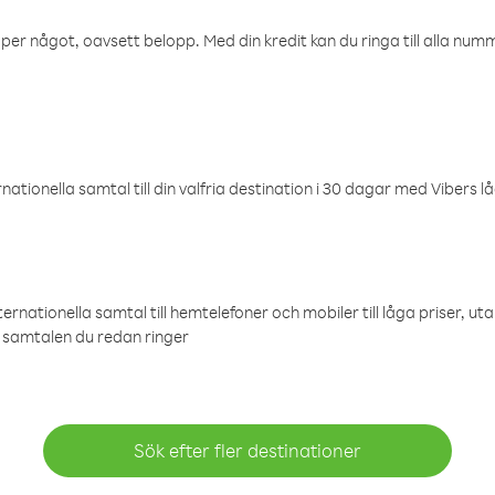
öper något, oavsett belopp. Med din kredit kan du ringa till alla numme
ationella samtal till din valfria destination i 30 dagar med Vibers lå
ternationella samtal till hemtelefoner och mobiler till låga priser, ut
samtalen du redan ringer
Sök efter fler destinationer