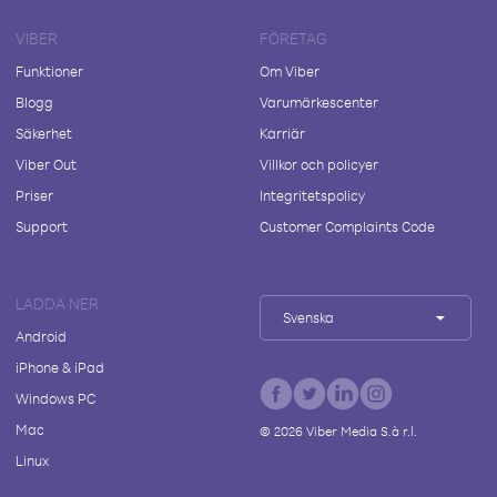
VIBER
FÖRETAG
Funktioner
Om Viber
Blogg
Varumärkescenter
Säkerhet
Karriär
Viber Out
Villkor och policyer
Priser
Integritetspolicy
Support
Customer Complaints Code
LADDA NER
Svenska
Android
iPhone & iPad
Windows PC
Mac
©
2026
Viber Media S.à r.l.
Linux