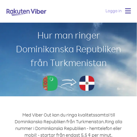
Logga in
Togg
navig
Hur man ringer
Dominikanska Republiken
från Turkmenistan
Med Viber Out kan du ringa kvalitetssamtal till
Dominikanska Republiken från Turkmenistan.
Ring alla
nummer i Dominikanska Republiken - hemtelefon eller
mobil! - startar från endast 5.5 ¢ per minut.