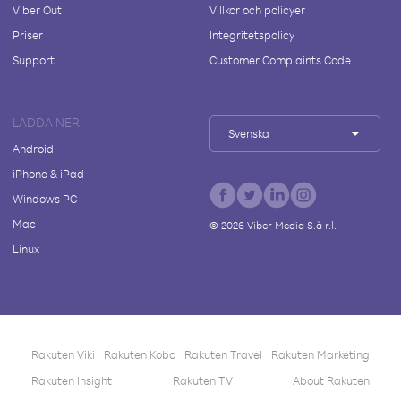
Viber Out
Villkor och policyer
Priser
Integritetspolicy
Support
Customer Complaints Code
LADDA NER
Svenska
Android
iPhone & iPad
Windows PC
Mac
©
2026
Viber Media S.à r.l.
Linux
Rakuten Viki
Rakuten Kobo
Rakuten Travel
Rakuten Marketing
Rakuten Insight
Rakuten TV
About Rakuten