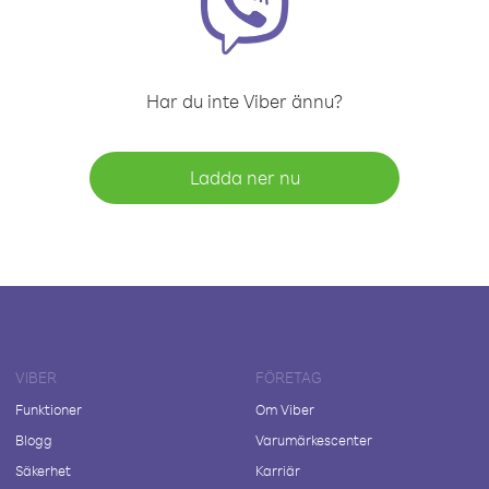
Har du inte Viber ännu?
Ladda ner nu
VIBER
FÖRETAG
Funktioner
Om Viber
Blogg
Varumärkescenter
Säkerhet
Karriär