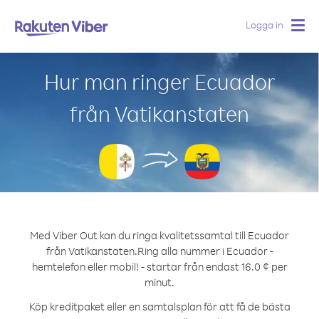
Logga in
Togg
navig
Hur man ringer Ecuador
från Vatikanstaten
Med Viber Out kan du ringa kvalitetssamtal till Ecuador
från Vatikanstaten.
Ring alla nummer i Ecuador -
hemtelefon eller mobil! - startar från endast 16.0 ¢ per
minut.
Köp kreditpaket eller en samtalsplan för att få de bästa