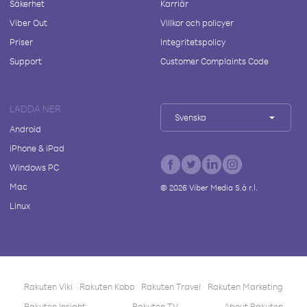
Säkerhet
Karriär
Viber Out
Villkor och policyer
Priser
Integritetspolicy
Support
Customer Complaints Code
LADDA NER
Svenska
Android
iPhone & iPad
Windows PC
Mac
©
2026
Viber Media S.à r.l.
Linux
Rakuten Viki
Rakuten Kobo
Rakuten Travel
Rakuten Marketing
Rakuten Insight
Rakuten TV
About Rakuten