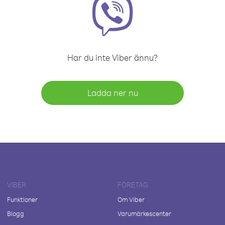
Har du inte Viber ännu?
Ladda ner nu
VIBER
FÖRETAG
Funktioner
Om Viber
Blogg
Varumärkescenter