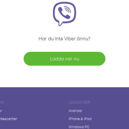
Har du inte Viber ännu?
Ladda ner nu
AG
LADDA NER
er
Android
kescenter
iPhone & iPad
Windows PC