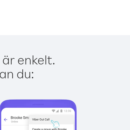
är enkelt.
kan du: