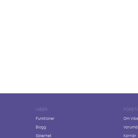
VIBER
FÖRET
Funktioner
Om Vib
Blogg
Varumär
Säkerhet
Karriär