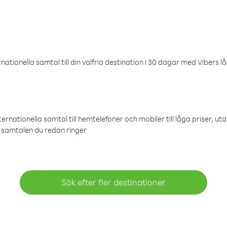
ationella samtal till din valfria destination i 30 dagar med Vibers lå
ternationella samtal till hemtelefoner och mobiler till låga priser, ut
samtalen du redan ringer
Sök efter fler destinationer