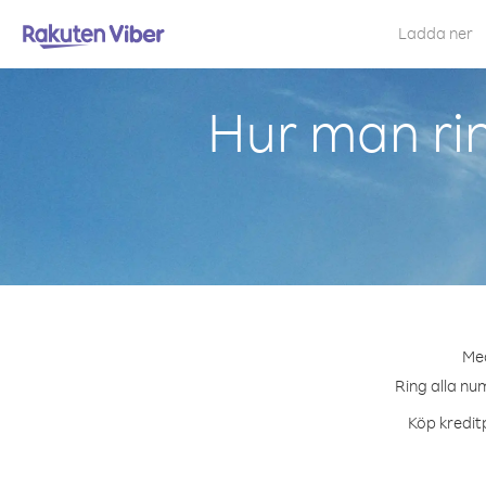
Ladda ner
Hur man rin
Med
Ring alla num
Köp kreditp