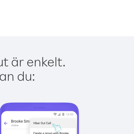
t är enkelt.
kan du: