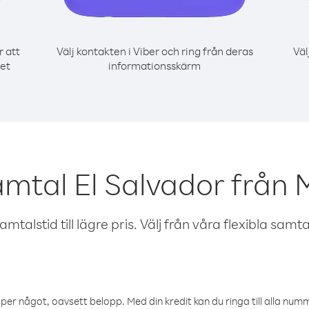
r att
Välj kontakten i Viber och ring från deras
Väl
det
informationsskärm
amtal El Salvador från 
talstid till lägre pris. Välj från våra flexibla samtals
öper något, oavsett belopp. Med din kredit kan du ringa till alla numme