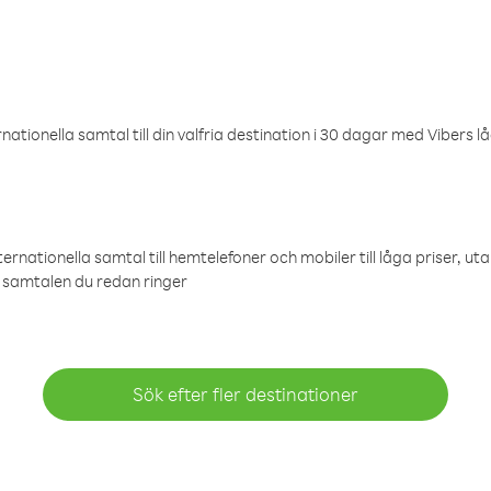
ationella samtal till din valfria destination i 30 dagar med Vibers lå
ternationella samtal till hemtelefoner och mobiler till låga priser, ut
samtalen du redan ringer
Sök efter fler destinationer