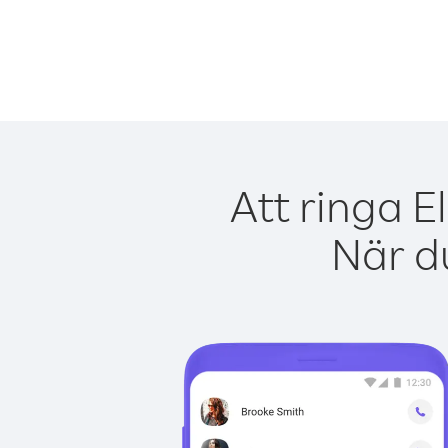
Att ringa E
När du