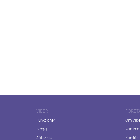
VIBER
FÖRET
Funktioner
Om Vib
Blogg
Varumär
Säkerhet
Karriär