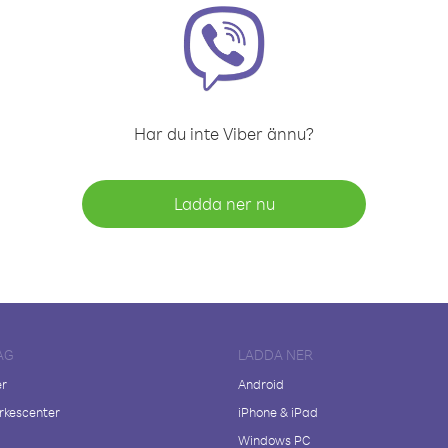
Har du inte Viber ännu?
Ladda ner nu
AG
LADDA NER
er
Android
kescenter
iPhone & iPad
Windows PC