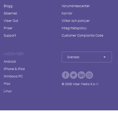
Blogg
Varumärkescenter
Säkerhet
Karriär
Viber Out
Villkor och policyer
Priser
Integritetspolicy
Support
Customer Complaints Code
LADDA NER
Svenska
Android
iPhone & iPad
Windows PC
Mac
©
2026
Viber Media S.à r.l.
Linux