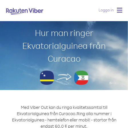
Logga in
Togg
navig
Hur man ringer
Ekvatorialguinea från
Curacao
Med Viber Out kan du ringa kvalitetssamtal till
Ekvatorialguinea från Curacao.
Ring alla nummer i
Ekvatorialguinea - hemtelefon eller mobil! - startar från
endast 60.0 ¢ per minut.