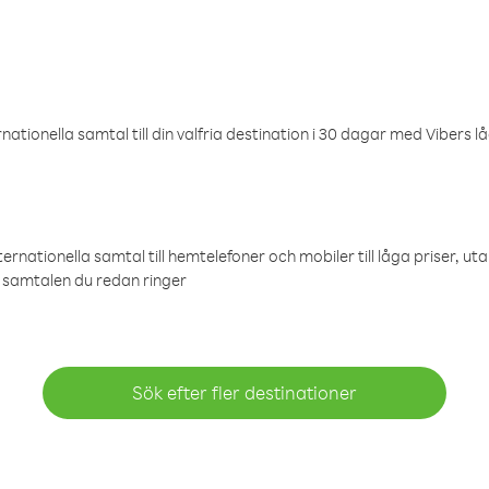
ationella samtal till din valfria destination i 30 dagar med Vibers lå
ternationella samtal till hemtelefoner och mobiler till låga priser, ut
samtalen du redan ringer
Sök efter fler destinationer