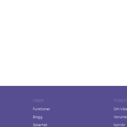
VIBER
FÖRET
Funktioner
Om Vib
Blogg
Varumär
Säkerhet
Karriär