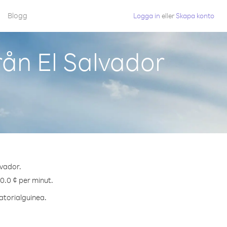
Blogg
Logga in
eller
Skapa konto
rån El Salvador
lvador.
60.0 ¢ per minut.
vatorialguinea.