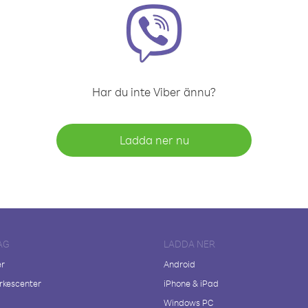
Har du inte Viber ännu?
Ladda ner nu
AG
LADDA NER
er
Android
kescenter
iPhone & iPad
Windows PC