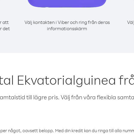
r att
Välj kontakten i Viber och ring från deras
Väl
r det
informationsskärm
tal Ekvatorialguinea fr
talstid till lägre pris. Välj från våra flexibla samtals
öper något, oavsett belopp. Med din kredit kan du ringa till alla numme