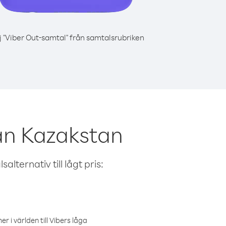
j "Viber Out-samtal" från samtalsrubriken
ån Kazakstan
alternativ till lågt pris:
r i världen till Vibers låga