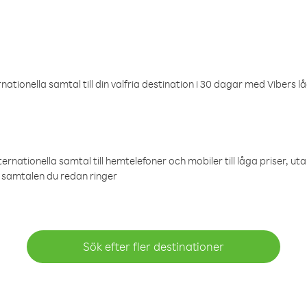
ationella samtal till din valfria destination i 30 dagar med Vibers lå
ternationella samtal till hemtelefoner och mobiler till låga priser, ut
samtalen du redan ringer
Sök efter fler destinationer