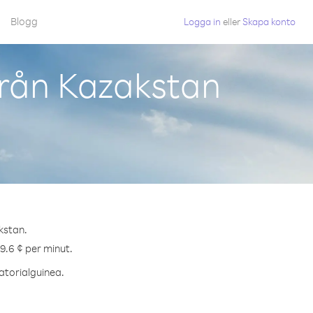
Blogg
Logga in
eller
Skapa konto
från Kazakstan
kstan.
69.6 ¢ per minut.
vatorialguinea.