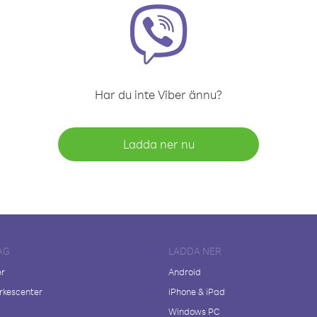
Har du inte Viber ännu?
Ladda ner nu
AG
LADDA NER
er
Android
kescenter
iPhone & iPad
Windows PC