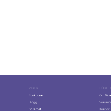
VIBER
FÖRET
Funktioner
Om Vib
Blogg
Varumär
Säkerhet
Karriär