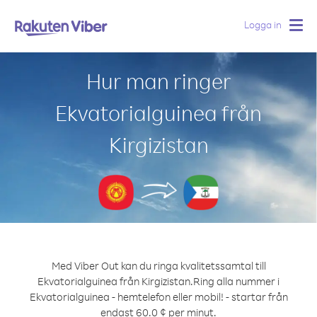
Logga in
Togg
navig
Hur man ringer
Ekvatorialguinea från
Kirgizistan
Med Viber Out kan du ringa kvalitetssamtal till
Ekvatorialguinea från Kirgizistan.
Ring alla nummer i
Ekvatorialguinea - hemtelefon eller mobil! - startar från
endast 60.0 ¢ per minut.