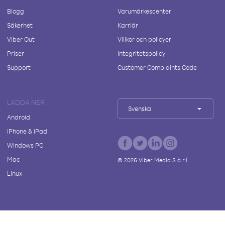
Blogg
Varumärkescenter
Säkerhet
Karriär
Viber Out
Villkor och policyer
Priser
Integritetspolicy
Support
Customer Complaints Code
LADDA NER
Svenska
Android
iPhone & iPad
Windows PC
Mac
©
2026
Viber Media S.à r.l.
Linux