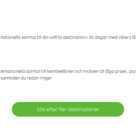
ationella samtal till din valfria destination i 30 dagar med Vibers lå
ternationella samtal till hemtelefoner och mobiler till låga priser, ut
samtalen du redan ringer
Sök efter fler destinationer