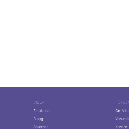
VIBER
FÖRET
Funktioner
Om Vib
Blogg
Varumär
Säkerhet
Karriär