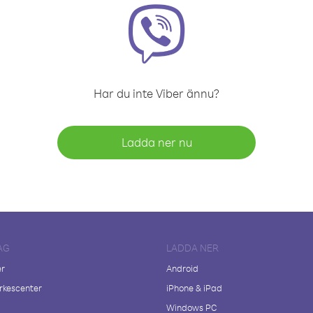
Har du inte Viber ännu?
Ladda ner nu
AG
LADDA NER
er
Android
kescenter
iPhone & iPad
Windows PC