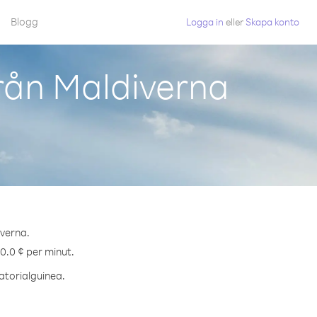
Blogg
Logga in
eller
Skapa konto
rån Maldiverna
iverna.
60.0 ¢ per minut.
vatorialguinea.