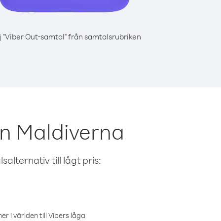
j "Viber Out-samtal" från samtalsrubriken
ån Maldiverna
alternativ till lågt pris:
r i världen till Vibers låga