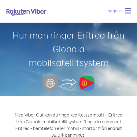
Logga in
Togg
navig
Hur man ringer Eritrea från
Globala
mobilsatellitsystem
Med Viber Out kan du ringa kvalitetssamtal till Eritrea
från Globala mobilsatellitsystem.
Ring alla nummer i
Eritrea - hemtelefon eller mobil! - startar från endast
39.0 ¢ per minut.