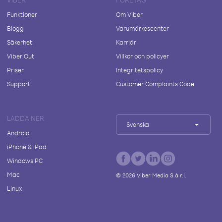
Funktioner
Om Viber
Blogg
Varumärkescenter
Säkerhet
Karriär
Viber Out
Villkor och policyer
Priser
Integritetspolicy
Support
Customer Complaints Code
LADDA NER
Svenska
Android
iPhone & iPad
Windows PC
Mac
©
2026
Viber Media S.à r.l.
Linux