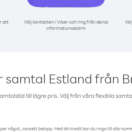
r att
Välj kontakten i Viber och ring från deras
Väl
informationsskärm
r samtal Estland från Br
talstid till lägre pris. Välj från våra flexibla samtals
öper något, oavsett belopp. Med din kredit kan du ringa till alla numme