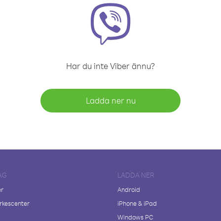
Har du inte Viber ännu?
Ladda ner nu
AG
LADDA NER
er
Android
kescenter
iPhone & iPad
Windows PC