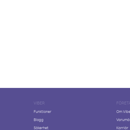
VIBER
FÖRET
Funktioner
Om Vib
Blogg
Varumär
Säkerhet
Karriär