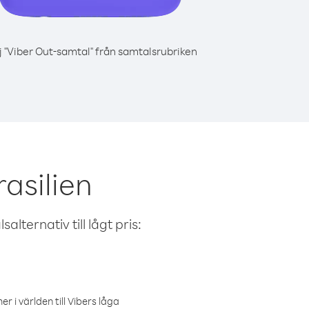
j "Viber Out-samtal" från samtalsrubriken
asilien
alternativ till lågt pris:
r i världen till Vibers låga