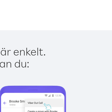
är enkelt.
kan du: