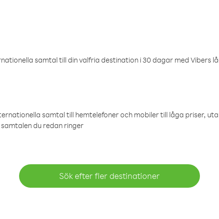
ationella samtal till din valfria destination i 30 dagar med Vibers lå
ternationella samtal till hemtelefoner och mobiler till låga priser, ut
samtalen du redan ringer
Sök efter fler destinationer