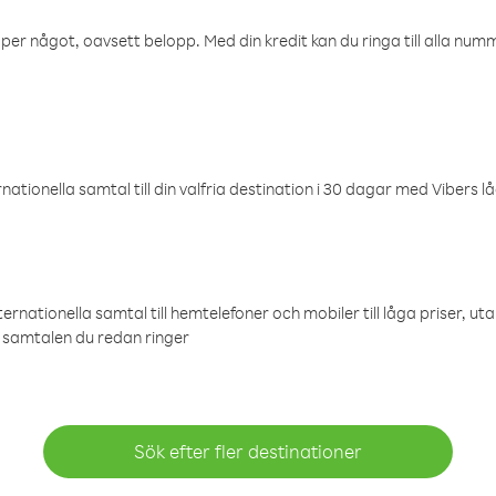
öper något, oavsett belopp. Med din kredit kan du ringa till alla numme
ationella samtal till din valfria destination i 30 dagar med Vibers lå
ternationella samtal till hemtelefoner och mobiler till låga priser, ut
samtalen du redan ringer
Sök efter fler destinationer