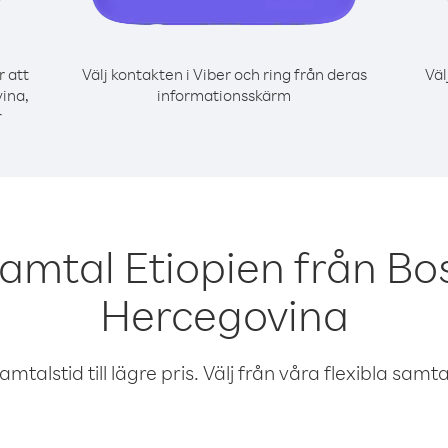
r att
Välj kontakten i Viber och ring från deras
Väl
ina,
informationsskärm
r
samtal Etiopien från Bo
Hercegovina
talstid till lägre pris. Välj från våra flexibla samtals