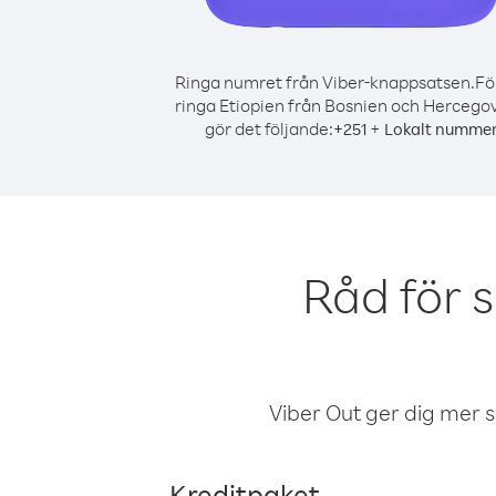
Ringa numret från Viber-knappsatsen.
Fö
ringa Etiopien från Bosnien och Hercegov
gör det följande:
+
+
251
Lokalt numme
Råd för 
Viber Out ger dig mer sam
Kreditpaket