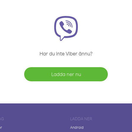
Har du inte Viber ännu?
Ladda ner nu
AG
LADDA NER
er
Android