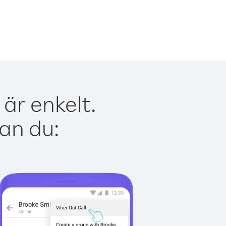
är enkelt.
kan du: