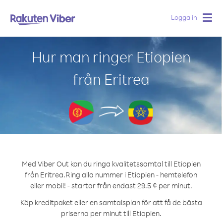
Logga in
Togg
navig
Hur man ringer Etiopien
från Eritrea
Med Viber Out kan du ringa kvalitetssamtal till Etiopien
från Eritrea.
Ring alla nummer i Etiopien - hemtelefon
eller mobil! - startar från endast 29.5 ¢ per minut.
Köp kreditpaket eller en samtalsplan för att få de bästa
priserna per minut till Etiopien.