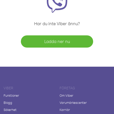
Har du inte Viber ännu?
Ladda ner nu
VIBER
FÖRETAG
Funktioner
Om Viber
Blogg
Varumärkescenter
Säkerhet
Karriär