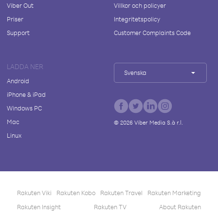
Viber Out
Villkor och policyer
Priser
Integritetspolicy
Support
Customer Complaints Code
LADDA NER
Svenska
Android
iPhone & iPad
Windows PC
Mac
©
2026
Viber Media S.à r.l.
Linux
Rakuten Viki
Rakuten Kobo
Rakuten Travel
Rakuten Marketing
Rakuten Insight
Rakuten TV
About Rakuten