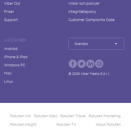
Viber Out
Villkor och policyer
Priser
Integritetspolicy
Support
Customer Complaints Code
LADDA NER
Svenska
Android
iPhone & iPad
Windows PC
Mac
©
2026
Viber Media S.à r.l.
Linux
Rakuten Viki
Rakuten Kobo
Rakuten Travel
Rakuten Marketing
Rakuten Insight
Rakuten TV
About Rakuten