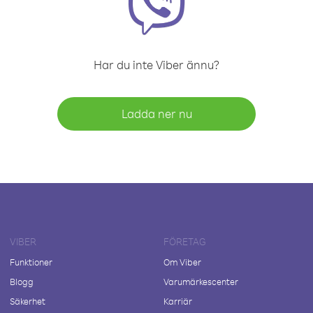
Har du inte Viber ännu?
Ladda ner nu
VIBER
FÖRETAG
Funktioner
Om Viber
Blogg
Varumärkescenter
Säkerhet
Karriär