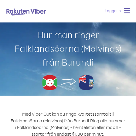
Logga in
Togg
navig
Hur man ringer
Falklandsöarna (Malvinas)
från Burundi
Med Viber Out kan du ringa kvalitetssamtal till
Falklandsöarna (Malvinas) från Burundi.
Ring alla nummer
i Falklandsöarna (Malvinas) - hemtelefon eller mobil! -
startar från endast $1.80 per minut.