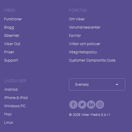
VIBER
FÖRETAG
Funktioner
Om Viber
Blogg
Varumärkescenter
Säkerhet
Karriär
Viber Out
Villkor och policyer
Priser
Integritetspolicy
Support
Customer Complaints Code
LADDA NER
Svenska
Android
iPhone & iPad
Windows PC
Mac
©
2026
Viber Media S.à r.l.
Linux