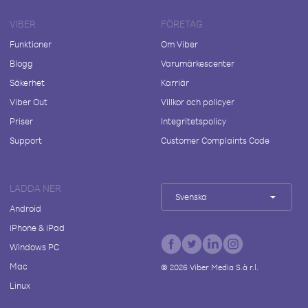
VIBER
FÖRETAG
Funktioner
Om Viber
Blogg
Varumärkescenter
Säkerhet
Karriär
Viber Out
Villkor och policyer
Priser
Integritetspolicy
Support
Customer Complaints Code
LADDA NER
Svenska
Android
iPhone & iPad
Windows PC
Mac
©
2026
Viber Media S.à r.l.
Linux