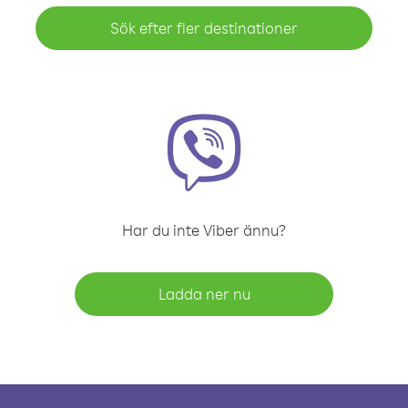
Sök efter fler destinationer
Har du inte Viber ännu?
Ladda ner nu