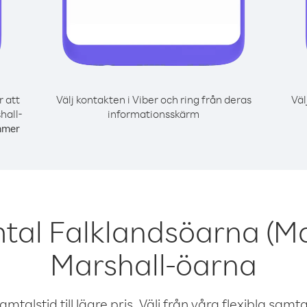
r att
Välj kontakten i Viber och ring från deras
Väl
hall-
informationsskärm
mmer
tal Falklandsöarna (Ma
Marshall-öarna
talstid till lägre pris. Välj från våra flexibla samtals