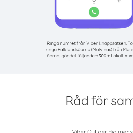
Ringa numret från Viber-knappsatsen.
Fö
ringa Falklandsöarna (Malvinas) från Mars
öarna, gör det följande:
+
+
500
Lokalt nu
Råd för sam
Viber Out ger dig mer sam