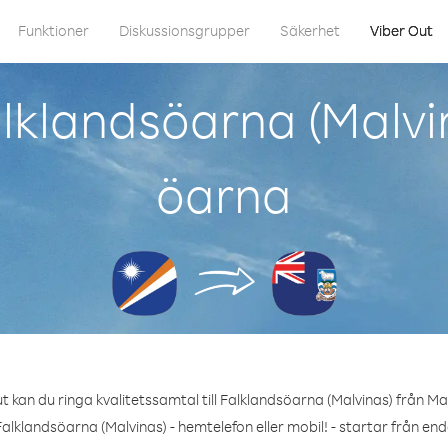
Funktioner
Diskussionsgrupper
Säkerhet
Viber Out
lklandsöarna (Malvin
öarna
 kan du ringa kvalitetssamtal till Falklandsöarna (Malvinas) från M
alklandsöarna (Malvinas) - hemtelefon eller mobil! - startar från en