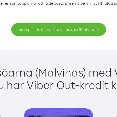
ler en samtalsplan för att få de bästa priserna per minut till Falklan
Visa priser till Falklandsöarna (Malvinas)
söarna (Malvinas) med V
 har Viber Out-kredit 