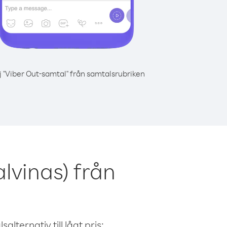
j "Viber Out-samtal" från samtalsrubriken
lvinas) från
alternativ till lågt pris: