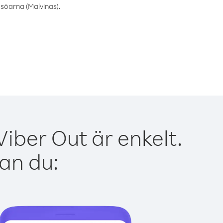
dsöarna (Malvinas).
iber Out är enkelt.
kan du: