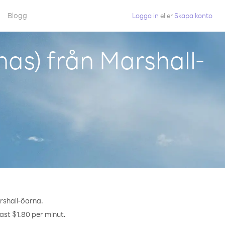
Blogg
Logga in
eller
Skapa konto
as) från Marshall-
arshall-öarna.
dast $1.80 per minut.