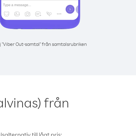
j "Viber Out-samtal" från samtalsrubriken
lvinas) från
alternativ till lågt pris: