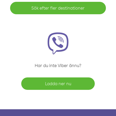
Sök efter fler destinationer
Har du inte Viber ännu?
Ladda ner nu