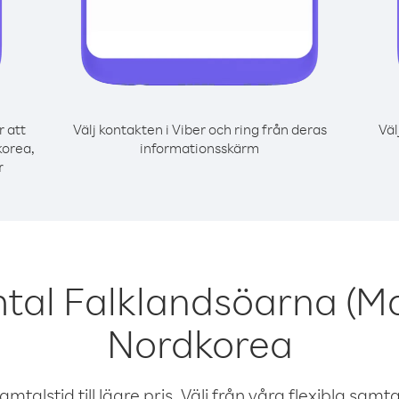
r att
Välj kontakten i Viber och ring från deras
Väl
korea,
informationsskärm
r
tal Falklandsöarna (Ma
Nordkorea
talstid till lägre pris. Välj från våra flexibla samtals