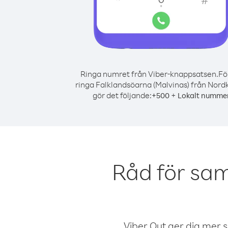
Ringa numret från Viber-knappsatsen.
Fö
ringa Falklandsöarna (Malvinas) från Nord
gör det följande:
+
+
500
Lokalt numme
Råd för sam
Viber Out ger dig mer sam