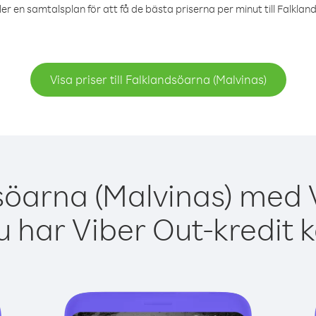
ler en samtalsplan för att få de bästa priserna per minut till Falklan
Visa priser till Falklandsöarna (Malvinas)
söarna (Malvinas) med V
 har Viber Out-kredit 