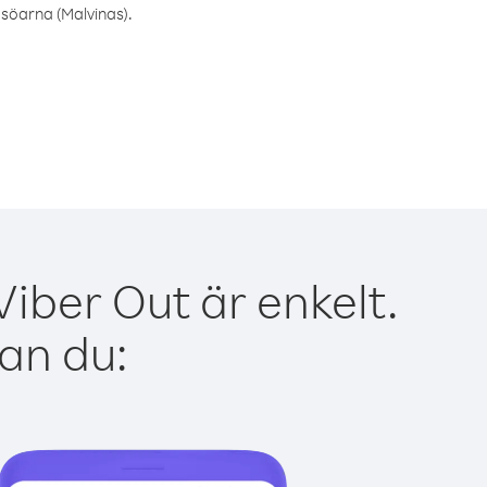
dsöarna (Malvinas).
iber Out är enkelt.
kan du: