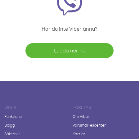
Har du inte Viber ännu?
Ladda ner nu
VIBER
FÖRETAG
Funktioner
Om Viber
Blogg
Varumärkescenter
Säkerhet
Karriär