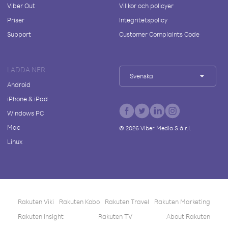
Viber Out
Villkor och policyer
Priser
Integritetspolicy
Support
Customer Complaints Code
LADDA NER
Svenska
Android
iPhone & iPad
Windows PC
Mac
©
2026
Viber Media S.à r.l.
Linux
Rakuten Viki
Rakuten Kobo
Rakuten Travel
Rakuten Marketing
Rakuten Insight
Rakuten TV
About Rakuten