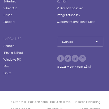
Säkerhet
Karriär
Viber Out
Villkor och policyer
Priser
Integritetspolicy
Support
Customer Complaints Code
LADDA NER
Svenska
Android
iPhone & iPad
Windows PC
Mac
©
2026
Viber Media S.à r.l.
Linux
Rakuten Viki
Rakuten Kobo
Rakuten Travel
Rakuten Marketing
Rakuten Insight
Rakuten TV
About Rakuten