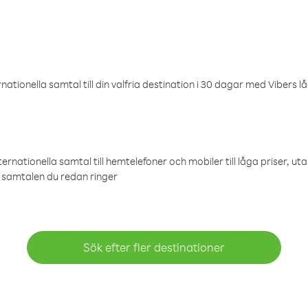
ationella samtal till din valfria destination i 30 dagar med Vibers lå
ternationella samtal till hemtelefoner och mobiler till låga priser, ut
samtalen du redan ringer
Sök efter fler destinationer