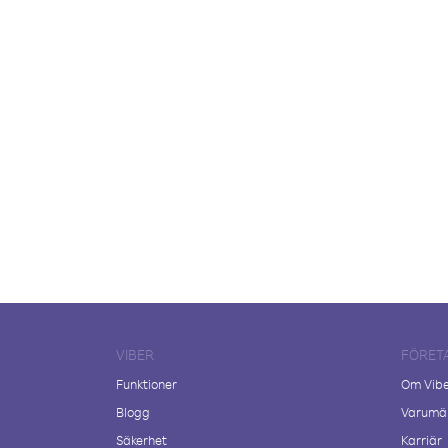
VIBER
FÖRET
Funktioner
Om Vib
Blogg
Varumär
Säkerhet
Karriär