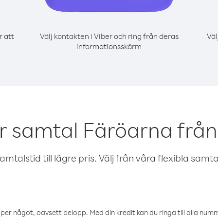
r att
Välj kontakten i Viber och ring från deras
Väl
informationsskärm
r samtal Färöarna frå
talstid till lägre pris. Välj från våra flexibla samtals
öper något, oavsett belopp. Med din kredit kan du ringa till alla numme