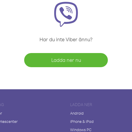
Har du inte Viber ännu?
Ladda ner nu
AG
LADDA NER
er
Android
kescenter
iPhone & iPad
Windows PC