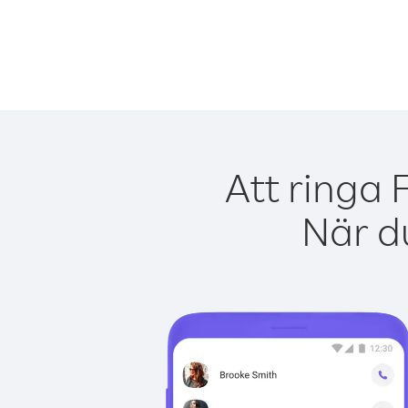
Att ringa 
När du