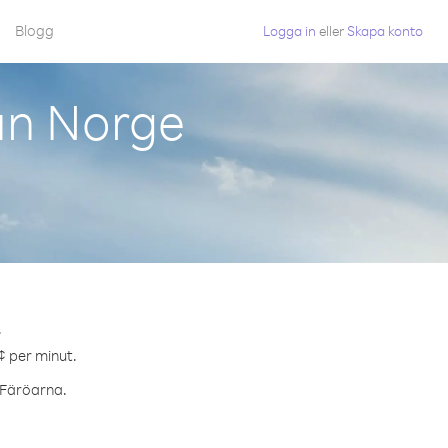
Blogg
Logga in
eller
Skapa konto
ån Norge
.
¢ per minut.
l Färöarna.