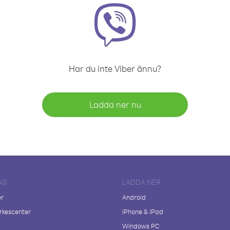
Har du inte Viber ännu?
Ladda ner nu
AG
LADDA NER
er
Android
kescenter
iPhone & iPad
Windows PC