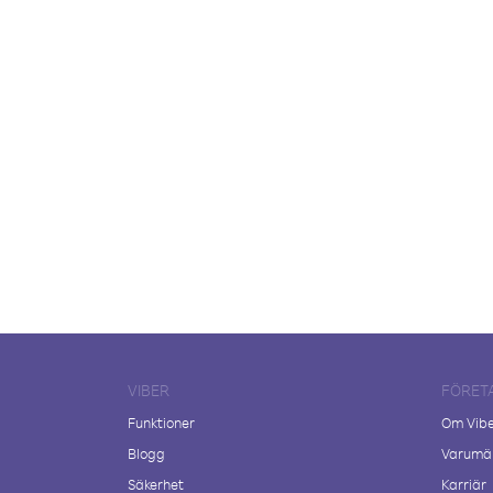
VIBER
FÖRET
Funktioner
Om Vib
Blogg
Varumär
Säkerhet
Karriär