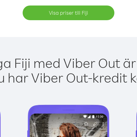
Visa priser till Fiji
ga Fiji med Viber Out är
 har Viber Out-kredit 