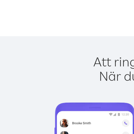
Att rin
När du