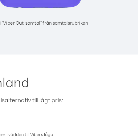
j "Viber Out-samtal" från samtalsrubriken
nland
alternativ till lågt pris:
r i världen till Vibers låga