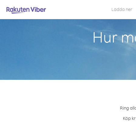
Ladda ner
Hur ma
Ring all
Köp kr