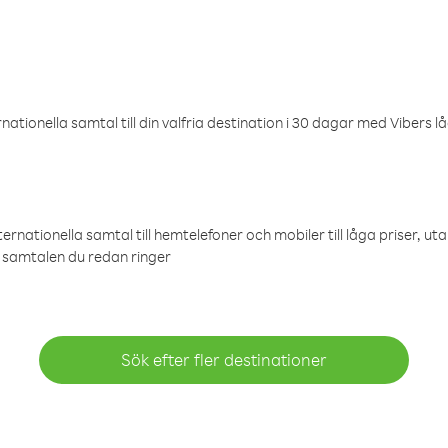
ationella samtal till din valfria destination i 30 dagar med Vibers lå
ternationella samtal till hemtelefoner och mobiler till låga priser, ut
samtalen du redan ringer
Sök efter fler destinationer